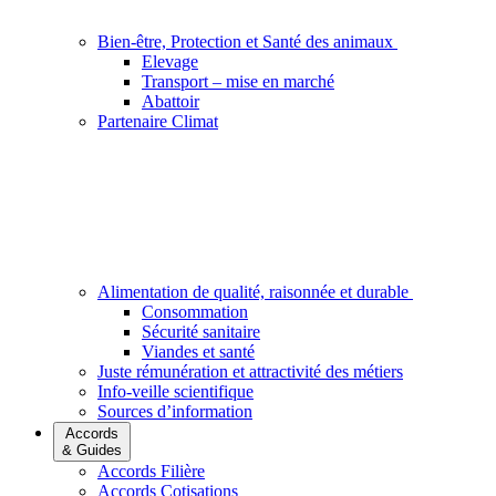
Bien-être, Protection et Santé des animaux
Elevage
Transport – mise en marché
Abattoir
Partenaire Climat
Alimentation de qualité, raisonnée et durable
Consommation
Sécurité sanitaire
Viandes et santé
Juste rémunération et attractivité des métiers
Info-veille scientifique
Sources d’information
Accords
& Guides
Accords Filière
Accords Cotisations