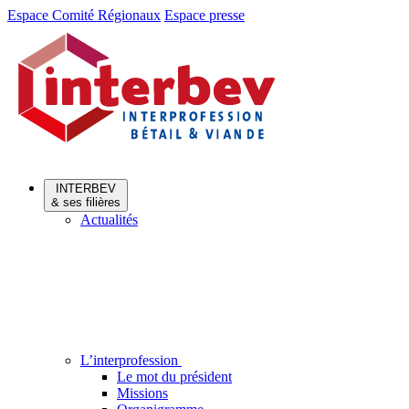
Aller
Aller
Espace Comité Régionaux
Espace presse
au
au
menu
contenu
INTERBEV
& ses filières
Actualités
L’interprofession
Le mot du président
Missions