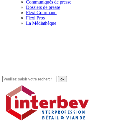
Communiqués de presse
Dossiers de presse
Flexi Gourmand
Flexi Pros
La Médiathèque
Rechercher
dans
le
site