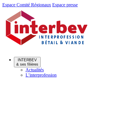
Aller
Aller
Espace Comité Régionaux
Espace presse
au
au
menu
contenu
INTERBEV
& ses filières
Actualités
L’interprofession