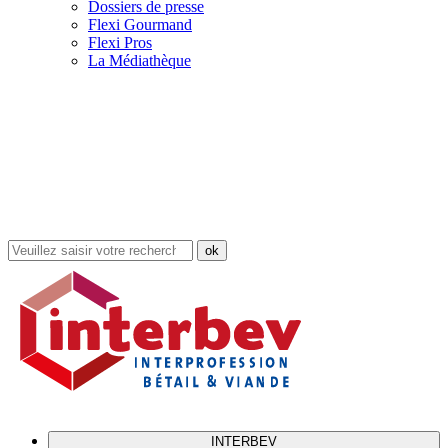
Dossiers de presse
Flexi Gourmand
Flexi Pros
La Médiathèque
Rechercher
dans
le
site
INTERBEV