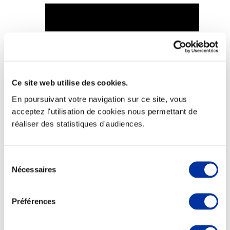
Viande et climat
Valorisation de l’herbe
Autonomie des élevages
Ce site web utilise des cookies.
Qualité air, eau, sols
En poursuivant votre navigation sur ce site, vous
Economie de ressources
Evaluation environnementale
acceptez l'utilisation de cookies nous permettant de
Bien-être, Protection et Santé des animaux
réaliser des statistiques d'audiences.
Sélection
Nécessaires
du
consentement
Préférences