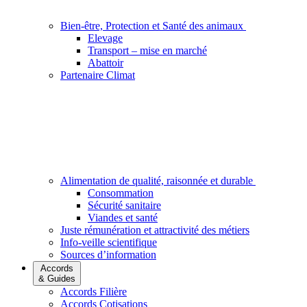
Bien-être, Protection et Santé des animaux
Elevage
Transport – mise en marché
Abattoir
Partenaire Climat
Alimentation de qualité, raisonnée et durable
Consommation
Sécurité sanitaire
Viandes et santé
Juste rémunération et attractivité des métiers
Info-veille scientifique
Sources d’information
Accords
& Guides
Accords Filière
Accords Cotisations