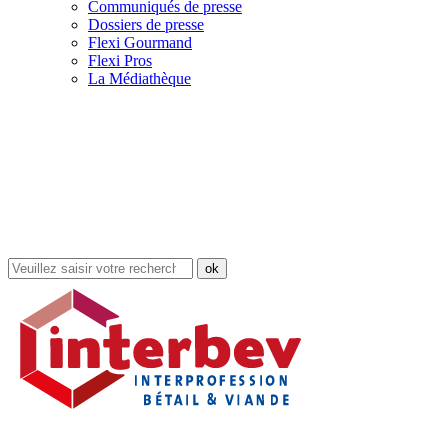
Communiqués de presse
Dossiers de presse
Flexi Gourmand
Flexi Pros
La Médiathèque
Rechercher
dans
le
site