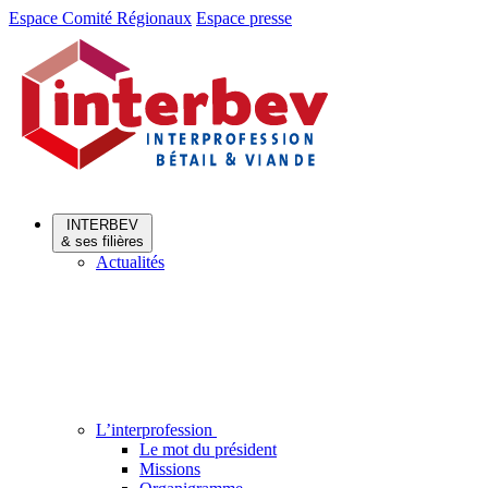
Aller
Aller
Espace Comité Régionaux
Espace presse
au
au
menu
contenu
INTERBEV
& ses filières
Actualités
L’interprofession
Le mot du président
Missions