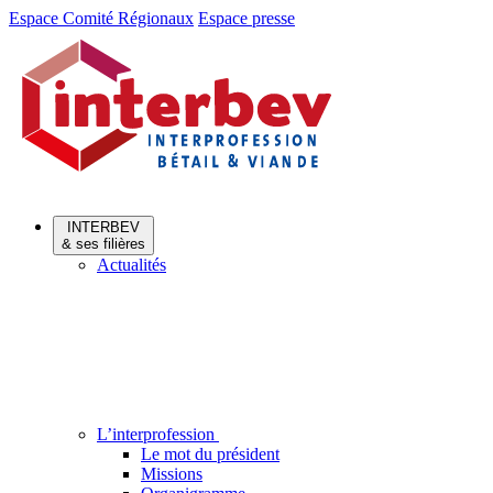
Aller
Aller
Espace Comité Régionaux
Espace presse
au
au
menu
contenu
INTERBEV
& ses filières
Actualités
L’interprofession
Le mot du président
Missions