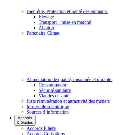
Bien-être, Protection et Santé des animaux
Elevage
Transport – mise en marché
Abattoir
Partenaire Climat
Alimentation de qualité, raisonnée et durable
Consommation
Sécurité sanitaire
Viandes et santé
Juste rémunération et attractivité des métiers
Info-veille scientifique
Sources d’information
Accords
& Guides
Accords Filière
Accords Cotisations