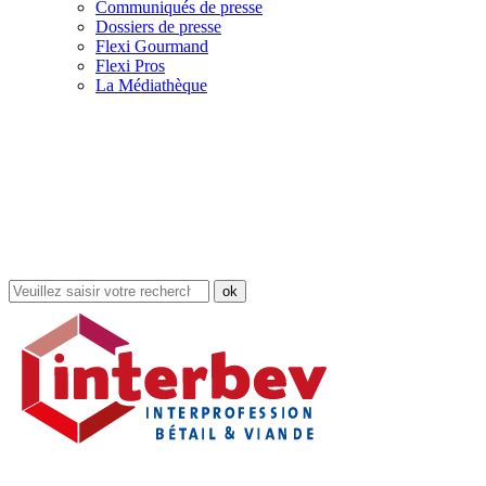
Communiqués de presse
Dossiers de presse
Flexi Gourmand
Flexi Pros
La Médiathèque
Rechercher
dans
le
site