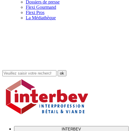
Dossiers de presse
Flexi Gourmand
Flexi Pros
La Médiathèque
Rechercher
dans
le
site
INTERBEV