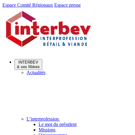
Aller
Aller
Espace Comité Régionaux
Espace presse
au
au
menu
contenu
INTERBEV
& ses filières
Actualités
L’interprofession
Le mot du président
Missions