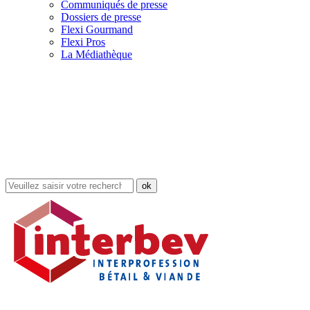
Communiqués de presse
Dossiers de presse
Flexi Gourmand
Flexi Pros
La Médiathèque
Rechercher
dans
le
site