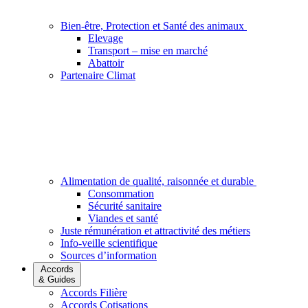
Bien-être, Protection et Santé des animaux
Elevage
Transport – mise en marché
Abattoir
Partenaire Climat
Alimentation de qualité, raisonnée et durable
Consommation
Sécurité sanitaire
Viandes et santé
Juste rémunération et attractivité des métiers
Info-veille scientifique
Sources d’information
Accords
& Guides
Accords Filière
Accords Cotisations