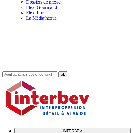
Dossiers de presse
Flexi Gourmand
Flexi Pros
La Médiathèque
Rechercher
dans
le
site
INTERBEV