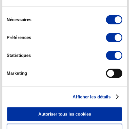
Sélection
Nécessaires
du
consentement
Viande et climat
Préférences
Valorisation de l’herbe
Autonomie des élevages
Qualité air, eau, sols
Statistiques
Economie de ressources
Evaluation environnementale
Bien-être, Protection et Santé des animaux
Marketing
Afficher les détails
Autoriser tous les cookies