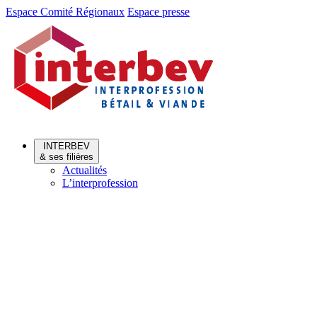
Aller
Aller
Espace Comité Régionaux
Espace presse
au
au
menu
contenu
INTERBEV
& ses filières
Actualités
L’interprofession