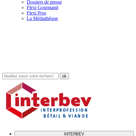
Dossiers de presse
Flexi Gourmand
Flexi Pros
La Médiathèque
Rechercher
dans
le
site
INTERBEV