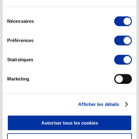
Sélection
Nécessaires
du
consentement
Viande et climat
Préférences
Valorisation de l’herbe
Autonomie des élevages
Qualité air, eau, sols
Statistiques
Economie de ressources
Evaluation environnementale
Bien-être, Protection et Santé des animaux
Marketing
Afficher les détails
Autoriser tous les cookies