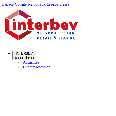
Aller
Aller
Espace Comité Régionaux
Espace presse
au
au
menu
contenu
INTERBEV
& ses filières
Actualités
L’interprofession