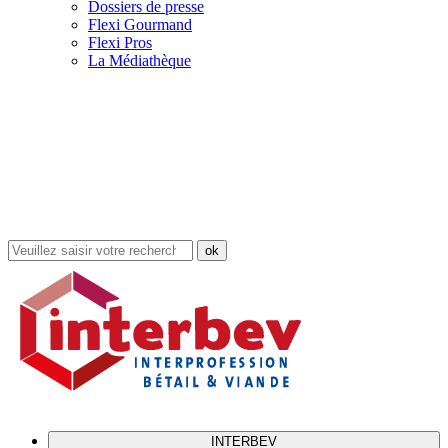
Dossiers de presse
Flexi Gourmand
Flexi Pros
La Médiathèque
Rechercher
dans
le
site
INTERBEV