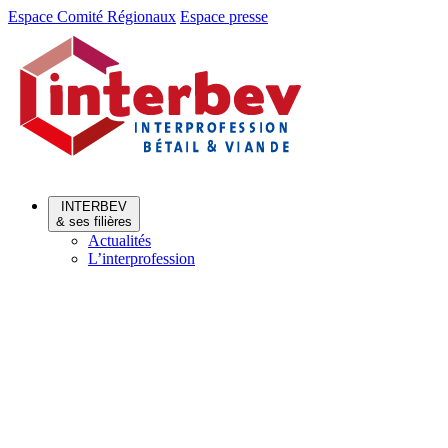
Aller
Aller
Espace Comité Régionaux
Espace presse
au
au
menu
contenu
INTERBEV
& ses filières
Actualités
L’interprofession