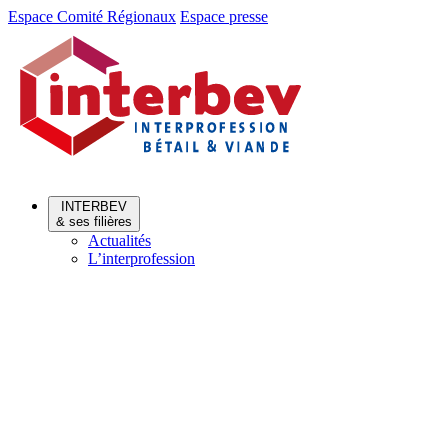
Aller
Aller
Espace Comité Régionaux
Espace presse
au
au
menu
contenu
INTERBEV
& ses filières
Actualités
L’interprofession