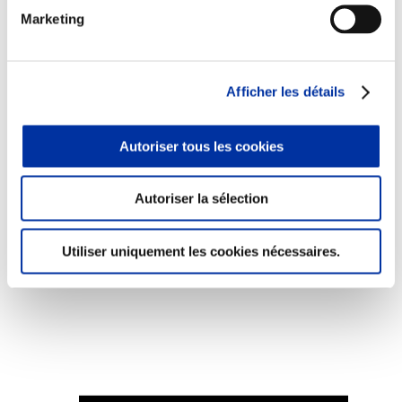
Marketing
Afficher les détails
Viande et climat
Valorisation de l’herbe
Autonomie des élevages
Autoriser tous les cookies
Qualité air, eau, sols
Economie de ressources
Evaluation environnementale
Autoriser la sélection
Bien-être, Protection et Santé des animaux
Utiliser uniquement les cookies nécessaires.