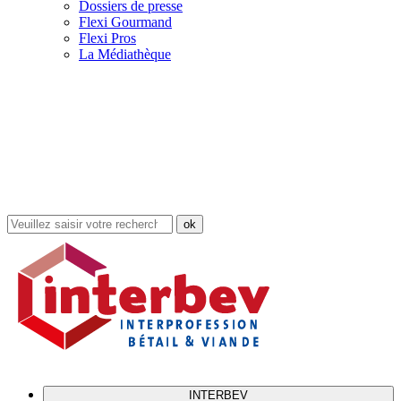
Dossiers de presse
Flexi Gourmand
Flexi Pros
La Médiathèque
Rechercher
dans
le
site
INTERBEV