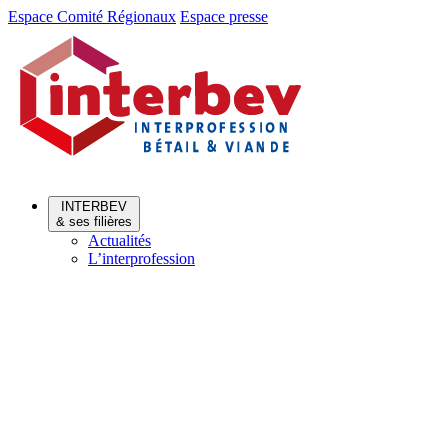
Aller
Aller
Espace Comité Régionaux
Espace presse
au
au
menu
contenu
INTERBEV
& ses filières
Actualités
L’interprofession