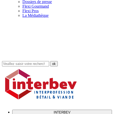
Dossiers de presse
Flexi Gourmand
Flexi Pros
La Médiathèque
Rechercher
dans
le
site
INTERBEV