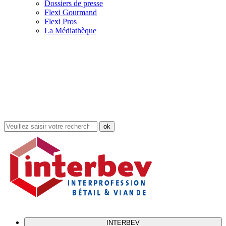
Dossiers de presse
Flexi Gourmand
Flexi Pros
La Médiathèque
Rechercher
dans
le
site
INTERBEV