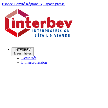
Aller
Aller
Espace Comité Régionaux
Espace presse
au
au
menu
contenu
INTERBEV
& ses filières
Actualités
L’interprofession