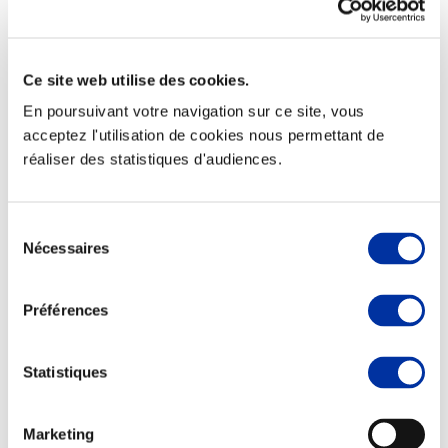
Ce site web utilise des cookies.
En poursuivant votre navigation sur ce site, vous
acceptez l'utilisation de cookies nous permettant de
Rapport RSO
réaliser des statistiques d'audiences.
Le MANIFESTE
Outils collectifs de progrès
La plateforme des initiatives sociétales
Concertations
Sélection
Environnement & Territoires
Nécessaires
du
consentement
Préférences
Statistiques
Marketing