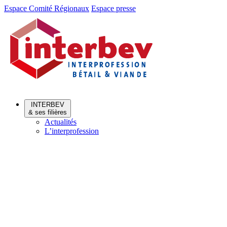
Aller
Aller
Espace Comité Régionaux
Espace presse
au
au
menu
contenu
INTERBEV
& ses filières
Actualités
L’interprofession