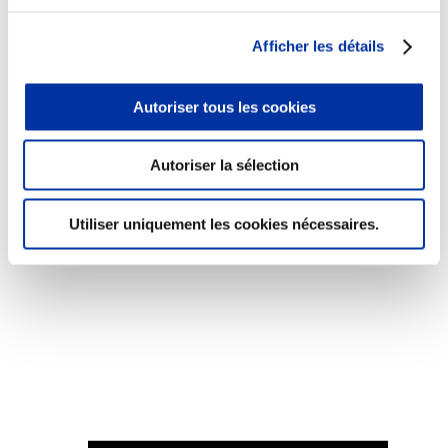
Afficher les détails
Autoriser tous les cookies
Viande et climat
Valorisation de l’herbe
Autonomie des élevages
Autoriser la sélection
Qualité air, eau, sols
Economie de ressources
Evaluation environnementale
Utiliser uniquement les cookies nécessaires.
Bien-être, Protection et Santé des animaux