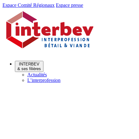
Aller
Aller
Espace Comité Régionaux
Espace presse
au
au
menu
contenu
INTERBEV
& ses filières
Actualités
L’interprofession