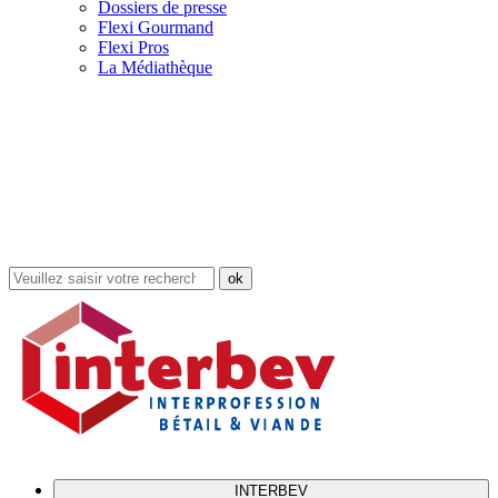
Dossiers de presse
Flexi Gourmand
Flexi Pros
La Médiathèque
Rechercher
dans
le
site
INTERBEV