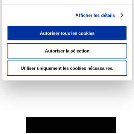
Afficher les détails
Elevage
Autoriser tous les cookies
Transport – mise en marché
Abattoir
Partenaire Climat
Autoriser la sélection
Alimentation de qualité, raisonnée et durable
Utiliser uniquement les cookies nécessaires.