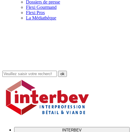
Dossiers de presse
Flexi Gourmand
Flexi Pros
La Médiathèque
Rechercher
dans
le
site
INTERBEV