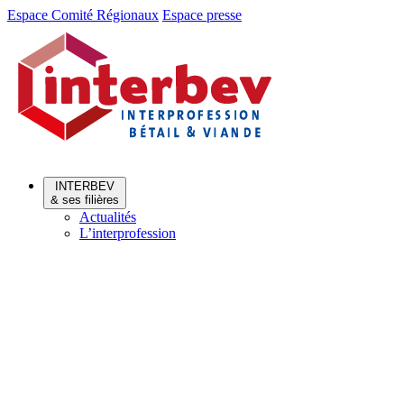
Aller
Aller
Espace Comité Régionaux
Espace presse
au
au
menu
contenu
INTERBEV
& ses filières
Actualités
L’interprofession