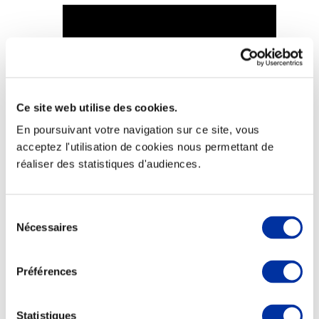
Viande et climat
Valorisation de l’herbe
Ce site web utilise des cookies.
Autonomie des élevages
Qualité air, eau, sols
En poursuivant votre navigation sur ce site, vous
Economie de ressources
acceptez l'utilisation de cookies nous permettant de
Evaluation environnementale
Bien-être, Protection et Santé des animaux
réaliser des statistiques d'audiences.
Sélection
Nécessaires
du
consentement
Préférences
Statistiques