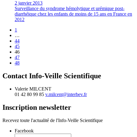
2 janvier 2013
Surveillance du syndrome hémolytique et urémique post-
diarrhéique chez les enfants de moins de 15 ans en France en
2012
1
…
44
45
46
47
48
Contact Info-Veille Scientifique
Valerie MILCENT
01 42 80 99 85
v.milcent@interbev.fr
Inscription newsletter
Recevez toute l'actualité de l'Info-Veille Scientifique
Facebook