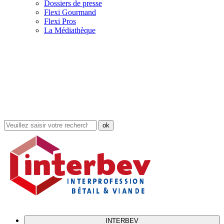
Dossiers de presse
Flexi Gourmand
Flexi Pros
La Médiathèque
Rechercher
dans
le
site
INTERBEV