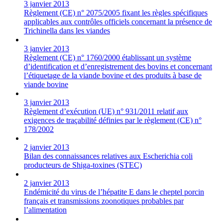
3 janvier 2013
Règlement (CE) n° 2075/2005 fixant les règles spécifiques
applicables aux contrôles officiels concernant la présence de
Trichinella dans les viandes
3 janvier 2013
Règlement (CE) n° 1760/2000 établissant un système
d’identification et d’enregistrement des bovins et concernant
l’étiquetage de la viande bovine et des produits à base de
viande bovine
3 janvier 2013
Règlement d’exécution (UE) n° 931/2011 relatif aux
exigences de traçabilité définies par le règlement (CE) n°
178/2002
2 janvier 2013
Bilan des connaissances relatives aux Escherichia coli
producteurs de Shiga-toxines (STEC)
2 janvier 2013
Endémicité du virus de l’hépatite E dans le cheptel porcin
français et transmissions zoonotiques probables par
l’alimentation