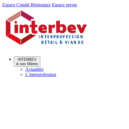
Aller
Aller
Espace Comité Régionaux
Espace presse
au
au
menu
contenu
INTERBEV
& ses filières
Actualités
L’interprofession