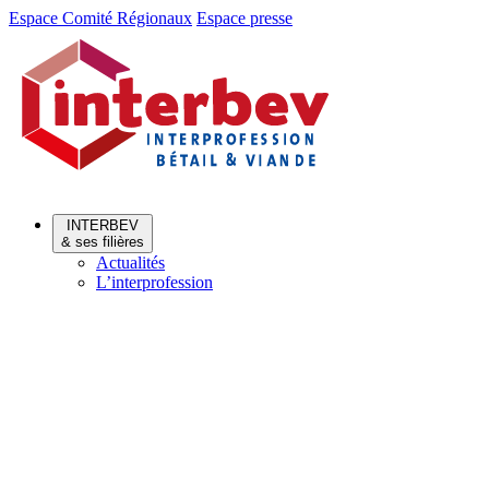
Aller
Aller
Espace Comité Régionaux
Espace presse
au
au
menu
contenu
INTERBEV
& ses filières
Actualités
L’interprofession