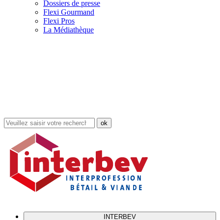
Dossiers de presse
Flexi Gourmand
Flexi Pros
La Médiathèque
Rechercher
dans
le
site
INTERBEV