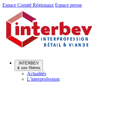
Aller
Aller
Espace Comité Régionaux
Espace presse
au
au
menu
contenu
INTERBEV
& ses filières
Actualités
L’interprofession