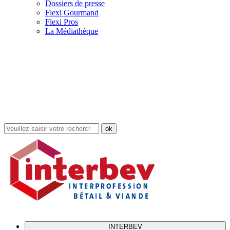
Dossiers de presse
Flexi Gourmand
Flexi Pros
La Médiathèque
Rechercher
dans
le
site
INTERBEV