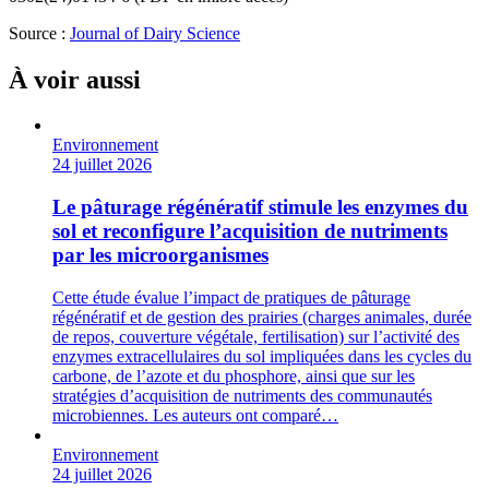
Source :
Journal of Dairy Science
À voir aussi
Environnement
24 juillet 2026
Le pâturage régénératif stimule les enzymes du
sol et reconfigure l’acquisition de nutriments
par les microorganismes
Cette étude évalue l’impact de pratiques de pâturage
régénératif et de gestion des prairies (charges animales, durée
de repos, couverture végétale, fertilisation) sur l’activité des
enzymes extracellulaires du sol impliquées dans les cycles du
carbone, de l’azote et du phosphore, ainsi que sur les
stratégies d’acquisition de nutriments des communautés
microbiennes. Les auteurs ont comparé…
Environnement
24 juillet 2026