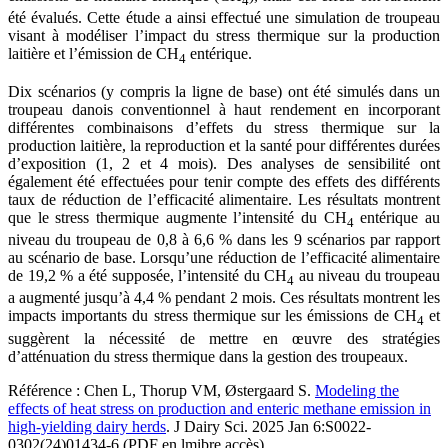
4
été évalués. Cette étude a ainsi effectué une simulation de troupeau
visant à modéliser l’impact du stress thermique sur la production
laitière et l’émission de CH
entérique.
4
Dix scénarios (y compris la ligne de base) ont été simulés dans un
troupeau danois conventionnel à haut rendement en incorporant
différentes combinaisons d’effets du stress thermique sur la
production laitière, la reproduction et la santé pour différentes durées
d’exposition (1, 2 et 4 mois). Des analyses de sensibilité ont
également été effectuées pour tenir compte des effets des différents
taux de réduction de l’efficacité alimentaire. Les résultats montrent
que le stress thermique augmente l’intensité du CH
entérique au
4
niveau du troupeau de 0,8 à 6,6 % dans les 9 scénarios par rapport
au scénario de base. Lorsqu’une réduction de l’efficacité alimentaire
de 19,2 % a été supposée, l’intensité du CH
au niveau du troupeau
4
a augmenté jusqu’à 4,4 % pendant 2 mois. Ces résultats montrent les
impacts importants du stress thermique sur les émissions de CH
et
4
suggèrent la nécessité de mettre en œuvre des stratégies
d’atténuation du stress thermique dans la gestion des troupeaux.
Référence : Chen L, Thorup VM, Østergaard S.
Modeling the
effects of heat stress on production and enteric methane emission in
high-yielding dairy herds
. J Dairy Sci. 2025 Jan 6:S0022-
0302(24)01434-6 (PDF en lmibre accès)