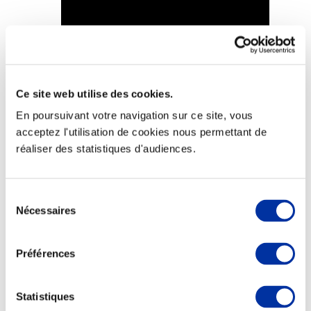
Elevage
Transport – mise en marché
Ce site web utilise des cookies.
Abattoir
Partenaire Climat
En poursuivant votre navigation sur ce site, vous
Alimentation de qualité, raisonnée et durable
acceptez l'utilisation de cookies nous permettant de
réaliser des statistiques d'audiences.
Sélection
Nécessaires
du
consentement
Préférences
Statistiques