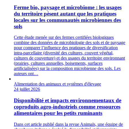
Ferme bio, paysage et microbiome : les usages
du territoire pèsent autant que les pratiques
locales sur les communautés microbiennes des
sols
Cette étude menée sur des fermes certifiées biologiques
combine des données de microbiologie des sols et de paysage
pour comparer l’influence des pratiques de diversification
intra-parcellaire (diversité des cultures, couvert végétal,
cultures de couverture) et des usages du territoire environnant
(prairies, cultures annuelles, boisements, surfaces
artificialisées) sur la composition microbienne des sols. Les
auteurs ont…
Alimentation des animaux et systèmes d'élevage
24 juillet 2026
Disponibilité et impacts environnementaux de
coproduits agro‑industriels comme ressources
alimentaires pour les petits ruminants
Dans cet article publié dans la revue Animals, une équipe de