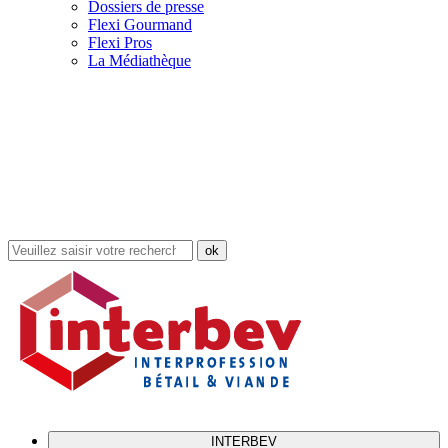
Dossiers de presse
Flexi Gourmand
Flexi Pros
La Médiathèque
Rechercher
dans
le
site
INTERBEV