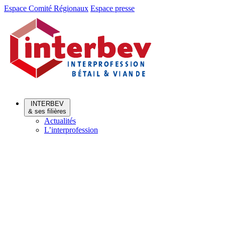
Aller
Aller
Espace Comité Régionaux
Espace presse
au
au
menu
contenu
INTERBEV
& ses filières
Actualités
L’interprofession