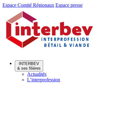
Aller
Aller
Espace Comité Régionaux
Espace presse
au
au
menu
contenu
INTERBEV
& ses filières
Actualités
L’interprofession