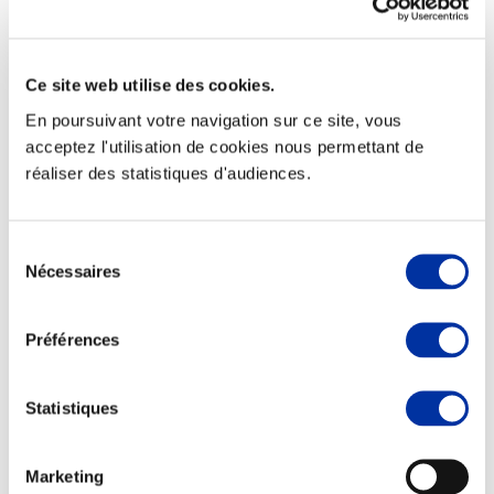
Ce site web utilise des cookies.
Elevage
En poursuivant votre navigation sur ce site, vous
Transport – mise en marché
acceptez l'utilisation de cookies nous permettant de
Abattoir
réaliser des statistiques d'audiences.
Partenaire Climat
Alimentation de qualité, raisonnée et durable
Sélection
Nécessaires
du
consentement
Préférences
Statistiques
Marketing