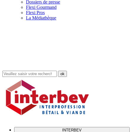
Dossiers de presse
Flexi Gourmand
Flexi Pros
La Médiathèque
Rechercher
dans
le
site
INTERBEV