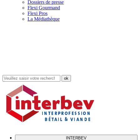
Dossiers de presse
Flexi Gourmand
Flexi Pros
La Médiathèque
Rechercher
dans
le
site
INTERBEV