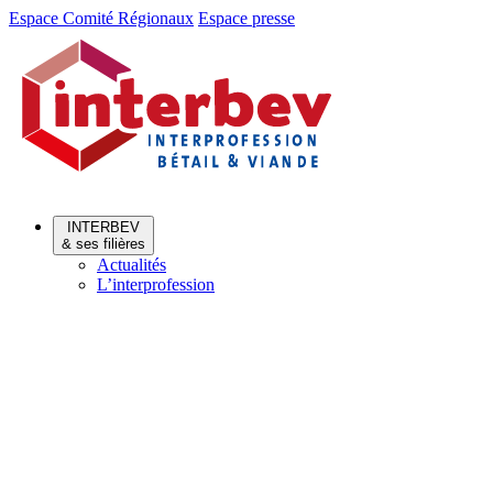
Aller
Aller
Espace Comité Régionaux
Espace presse
au
au
menu
contenu
INTERBEV
& ses filières
Actualités
L’interprofession