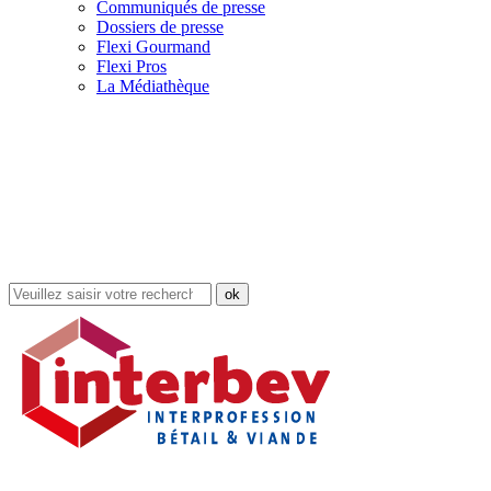
Communiqués de presse
Dossiers de presse
Flexi Gourmand
Flexi Pros
La Médiathèque
Rechercher
dans
le
site