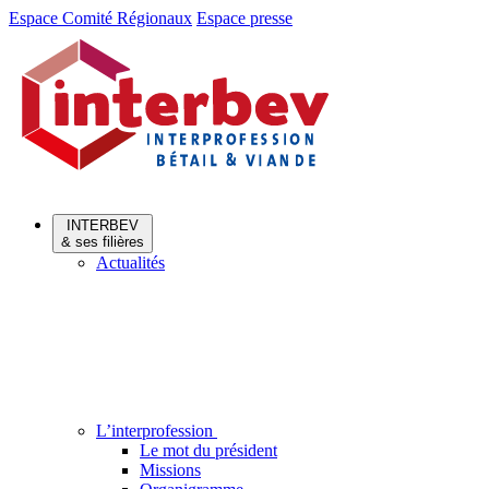
Aller
Aller
Espace Comité Régionaux
Espace presse
au
au
menu
contenu
INTERBEV
& ses filières
Actualités
L’interprofession
Le mot du président
Missions