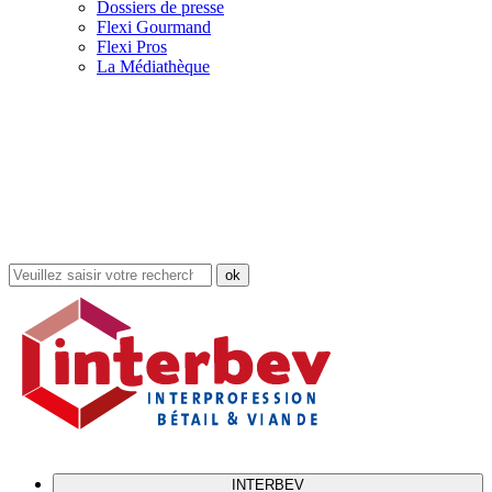
Dossiers de presse
Flexi Gourmand
Flexi Pros
La Médiathèque
Rechercher
dans
le
site
INTERBEV