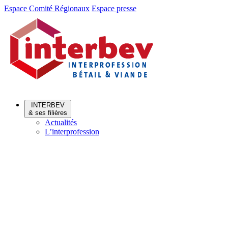
Aller
Aller
Espace Comité Régionaux
Espace presse
au
au
menu
contenu
INTERBEV
& ses filières
Actualités
L’interprofession