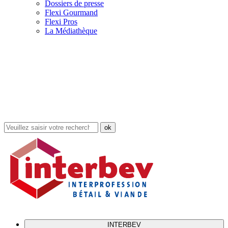
Dossiers de presse
Flexi Gourmand
Flexi Pros
La Médiathèque
Rechercher
dans
le
site
INTERBEV