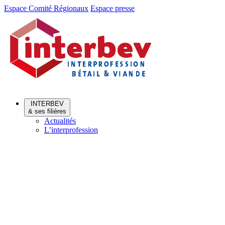
Aller
Aller
Espace Comité Régionaux
Espace presse
au
au
menu
contenu
INTERBEV
& ses filières
Actualités
L’interprofession