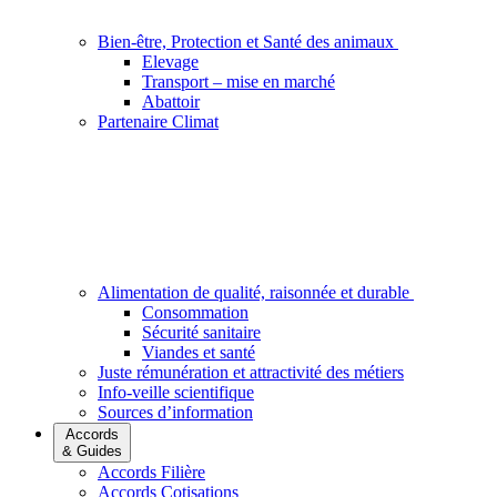
Bien-être, Protection et Santé des animaux
Elevage
Transport – mise en marché
Abattoir
Partenaire Climat
Alimentation de qualité, raisonnée et durable
Consommation
Sécurité sanitaire
Viandes et santé
Juste rémunération et attractivité des métiers
Info-veille scientifique
Sources d’information
Accords
& Guides
Accords Filière
Accords Cotisations