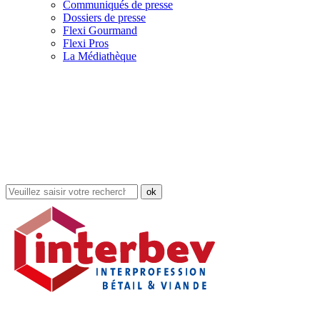
Communiqués de presse
Dossiers de presse
Flexi Gourmand
Flexi Pros
La Médiathèque
Rechercher
dans
le
site