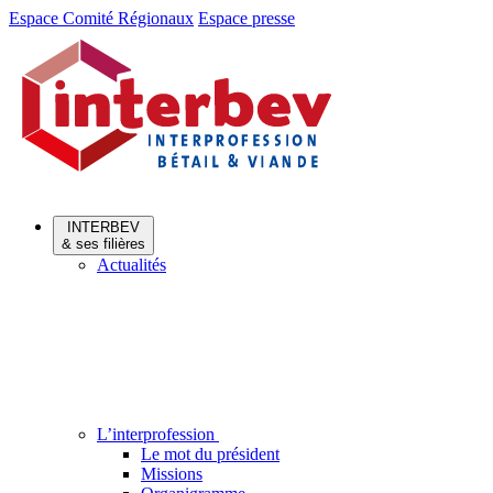
Aller
Aller
Espace Comité Régionaux
Espace presse
au
au
menu
contenu
INTERBEV
& ses filières
Actualités
L’interprofession
Le mot du président
Missions