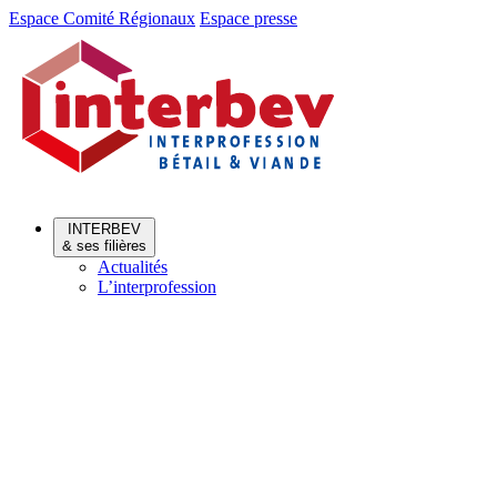
Aller
Aller
Espace Comité Régionaux
Espace presse
au
au
menu
contenu
INTERBEV
& ses filières
Actualités
L’interprofession