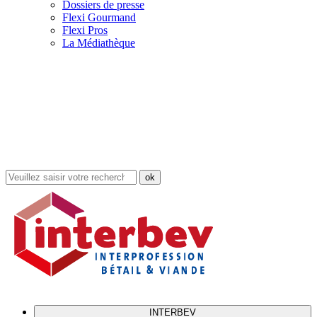
Dossiers de presse
Flexi Gourmand
Flexi Pros
La Médiathèque
Rechercher
dans
le
site
INTERBEV