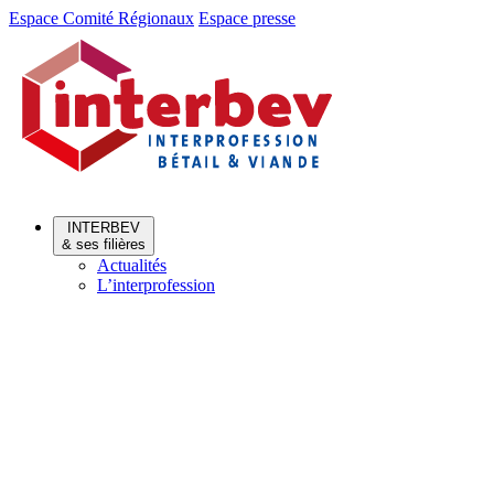
Aller
Aller
Espace Comité Régionaux
Espace presse
au
au
menu
contenu
INTERBEV
& ses filières
Actualités
L’interprofession