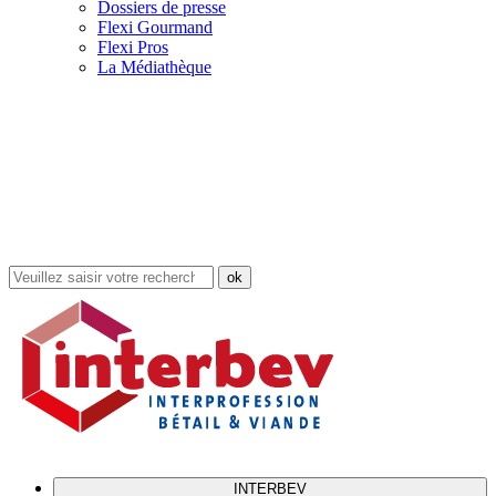
Dossiers de presse
Flexi Gourmand
Flexi Pros
La Médiathèque
Rechercher
dans
le
site
INTERBEV