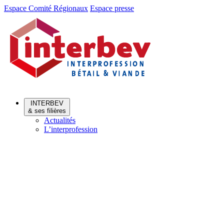
Aller
Aller
Espace Comité Régionaux
Espace presse
au
au
menu
contenu
INTERBEV
& ses filières
Actualités
L’interprofession