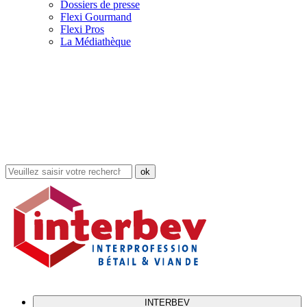
Dossiers de presse
Flexi Gourmand
Flexi Pros
La Médiathèque
Rechercher
dans
le
site
INTERBEV