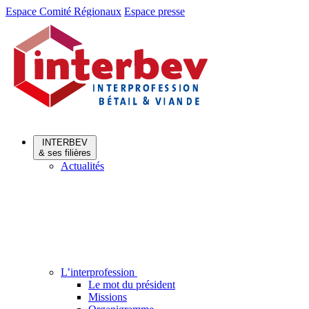
Aller
Aller
Espace Comité Régionaux
Espace presse
au
au
menu
contenu
INTERBEV
& ses filières
Actualités
L’interprofession
Le mot du président
Missions