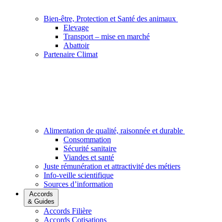
Bien-être, Protection et Santé des animaux
Elevage
Transport – mise en marché
Abattoir
Partenaire Climat
Alimentation de qualité, raisonnée et durable
Consommation
Sécurité sanitaire
Viandes et santé
Juste rémunération et attractivité des métiers
Info-veille scientifique
Sources d’information
Accords
& Guides
Accords Filière
Accords Cotisations