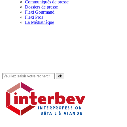
Communiqués de presse
Dossiers de presse
Flexi Gourmand
Flexi Pros
La Médiathèque
Rechercher
dans
le
site