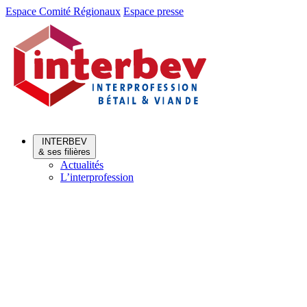
Aller
Aller
Espace Comité Régionaux
Espace presse
au
au
menu
contenu
INTERBEV
& ses filières
Actualités
L’interprofession