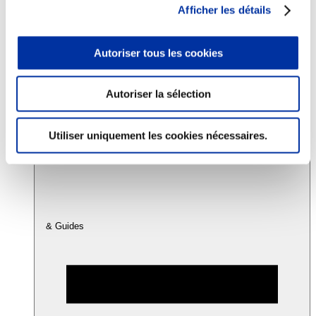
Afficher les détails
Consommation
Autoriser tous les cookies
Sécurité sanitaire
Viandes et santé
Juste rémunération et attractivité des métiers
Info-veille scientifique
Autoriser la sélection
Sources d’information
Accords
Utiliser uniquement les cookies nécessaires.
& Guides