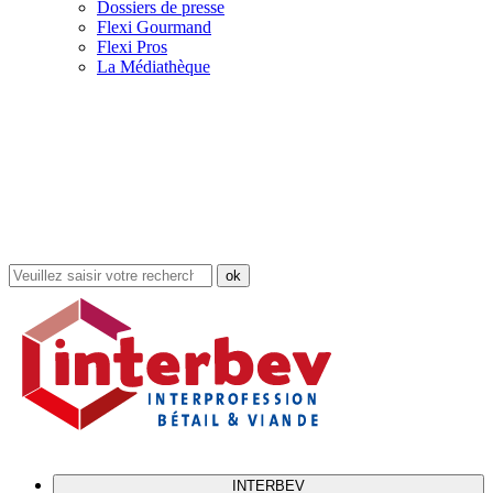
Dossiers de presse
Flexi Gourmand
Flexi Pros
La Médiathèque
Rechercher
dans
le
site
INTERBEV