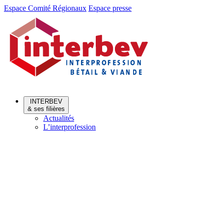
Aller
Aller
Espace Comité Régionaux
Espace presse
au
au
menu
contenu
INTERBEV
& ses filières
Actualités
L’interprofession