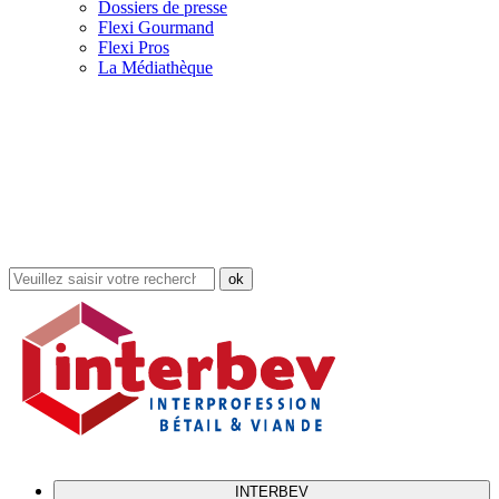
Dossiers de presse
Flexi Gourmand
Flexi Pros
La Médiathèque
Rechercher
dans
le
site
INTERBEV