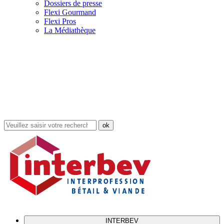
Dossiers de presse
Flexi Gourmand
Flexi Pros
La Médiathèque
Rechercher
dans
le
site
INTERBEV