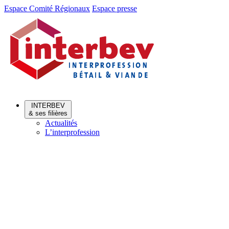
Aller
Aller
Espace Comité Régionaux
Espace presse
au
au
menu
contenu
INTERBEV
& ses filières
Actualités
L’interprofession