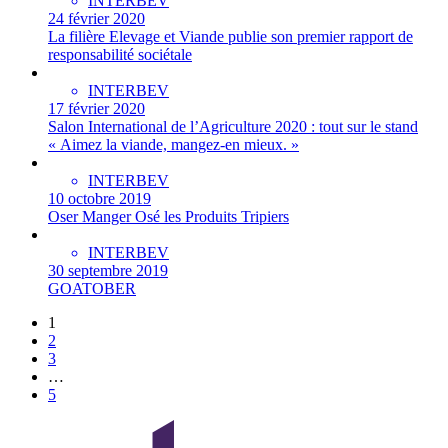
INTERBEV
24 février 2020
La filière Elevage et Viande publie son premier rapport de
responsabilité sociétale
INTERBEV
17 février 2020
Salon International de l’Agriculture 2020 : tout sur le stand
« Aimez la viande, mangez-en mieux. »
INTERBEV
10 octobre 2019
Oser Manger Osé les Produits Tripiers
INTERBEV
30 septembre 2019
GOATOBER
1
2
3
…
5