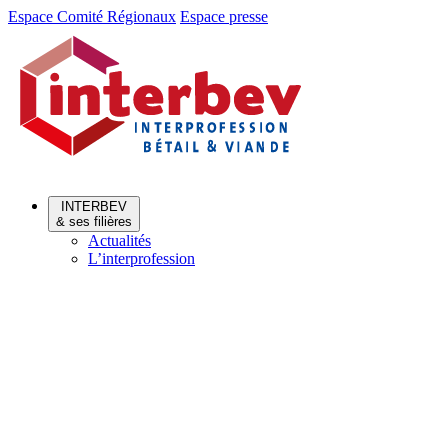
Aller
Aller
Espace Comité Régionaux
Espace presse
au
au
menu
contenu
INTERBEV
& ses filières
Actualités
L’interprofession