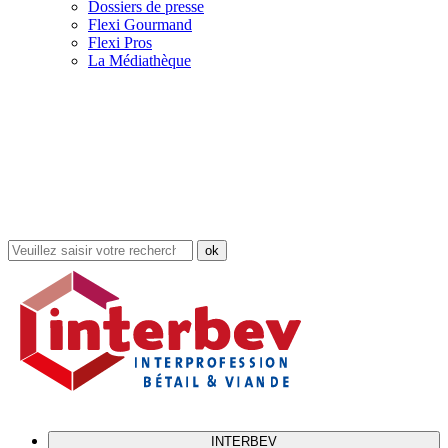
Dossiers de presse
Flexi Gourmand
Flexi Pros
La Médiathèque
Rechercher
dans
le
site
INTERBEV