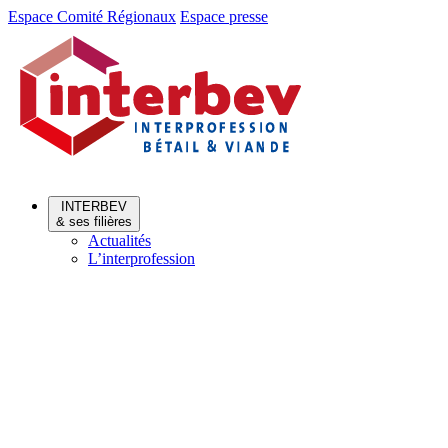
Aller
Aller
Espace Comité Régionaux
Espace presse
au
au
menu
contenu
INTERBEV
& ses filières
Actualités
L’interprofession