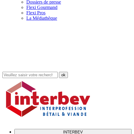
Dossiers de presse
Flexi Gourmand
Flexi Pros
La Médiathèque
Rechercher
dans
le
site
INTERBEV