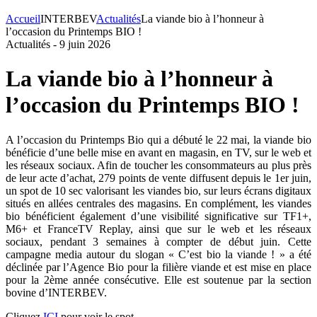
Accueil
INTERBEV
Actualités
La viande bio à l’honneur à
l’occasion du Printemps BIO !
Actualités -
9 juin 2026
La viande bio à l’honneur à
l’occasion du Printemps BIO !
A l’occasion du Printemps Bio qui a débuté le 22 mai, la viande bio
bénéficie d’une belle mise en avant en magasin, en TV, sur le web et
les réseaux sociaux. Afin de toucher les consommateurs au plus près
de leur acte d’achat, 279 points de vente diffusent depuis le 1er juin,
un spot de 10 sec valorisant les viandes bio, sur leurs écrans digitaux
situés en allées centrales des magasins. En complément, les viandes
bio bénéficient également d’une visibilité significative sur TF1+,
M6+ et FranceTV Replay, ainsi que sur le web et les réseaux
sociaux, pendant 3 semaines à compter de début juin. Cette
campagne media autour du slogan « C’est bio la viande ! » a été
déclinée par l’Agence Bio pour la filière viande et est mise en place
pour la 2ème année consécutive. Elle est soutenue par la section
bovine d’INTERBEV.
Cliquez
ICI
pour voir le spot