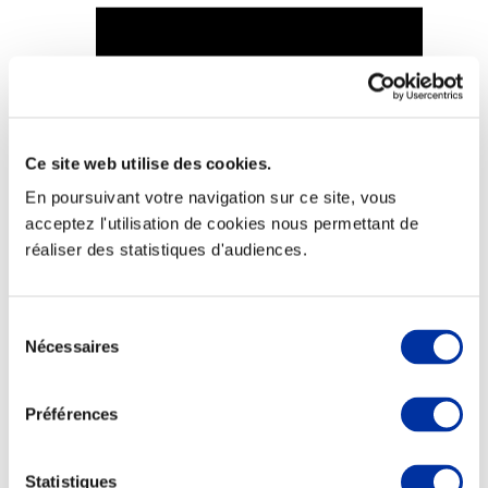
Viande et climat
Valorisation de l’herbe
Ce site web utilise des cookies.
Autonomie des élevages
Qualité air, eau, sols
En poursuivant votre navigation sur ce site, vous
Economie de ressources
acceptez l'utilisation de cookies nous permettant de
Evaluation environnementale
réaliser des statistiques d'audiences.
Bien-être, Protection et Santé des animaux
Sélection
Nécessaires
du
consentement
Préférences
Statistiques