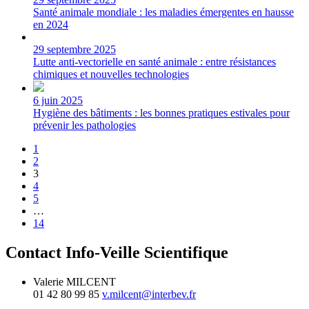
Santé animale mondiale : les maladies émergentes en hausse
en 2024
29 septembre 2025
Lutte anti-vectorielle en santé animale : entre résistances
chimiques et nouvelles technologies
6 juin 2025
Hygiène des bâtiments : les bonnes pratiques estivales pour
prévenir les pathologies
1
2
3
4
5
…
14
Contact Info-Veille Scientifique
Valerie MILCENT
01 42 80 99 85
v.milcent@interbev.fr