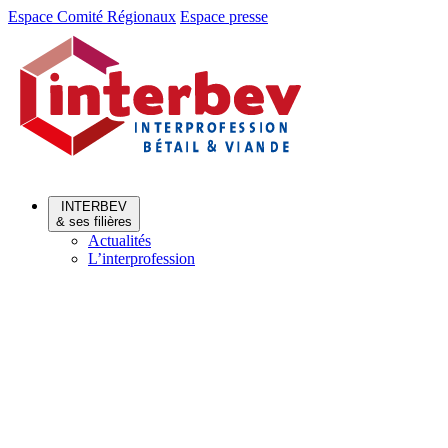
Aller
Aller
Espace Comité Régionaux
Espace presse
au
au
menu
contenu
INTERBEV
& ses filières
Actualités
L’interprofession