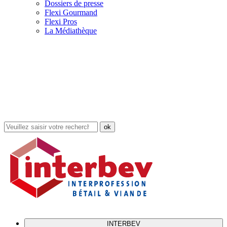
Dossiers de presse
Flexi Gourmand
Flexi Pros
La Médiathèque
Rechercher
dans
le
site
INTERBEV