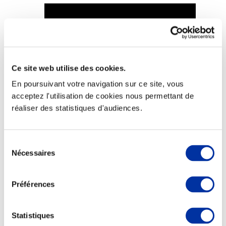
Viande et climat
Ce site web utilise des cookies.
Valorisation de l’herbe
Autonomie des élevages
En poursuivant votre navigation sur ce site, vous
Qualité air, eau, sols
acceptez l'utilisation de cookies nous permettant de
Economie de ressources
Evaluation environnementale
réaliser des statistiques d'audiences.
Bien-être, Protection et Santé des animaux
Sélection
Nécessaires
du
consentement
Préférences
Statistiques