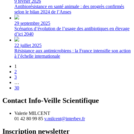
9 février 2026
Antibiorésistance en santé animale : des progrès confirmés
selon le bilan 2024 de l’Anses
29 septembre 2025
Scénarios d’évolution de l’usage des antibiotiques en élevage
d’ici 2040
22 juillet 2025
Résistance aux antimicrobiens : la France intensifie son action
à l’échelle internationale
1
2
3
…
30
Contact Info-Veille Scientifique
Valerie MILCENT
01 42 80 99 85
v.milcent@interbev.fr
Inscription newsletter