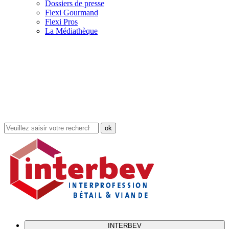
Dossiers de presse
Flexi Gourmand
Flexi Pros
La Médiathèque
Rechercher
dans
le
site
INTERBEV