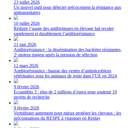
23 juillet 2026
Un nouvel outil pour détecter précocement la résistance aux
antiparasitaires
10 juillet 2026
Réduire l’usage des antibiotiques en élevage fait reculer
rapidement et durablement l’antibiorésistance
21 mai 2026
Antibiorésistance : la dissémination des bactéries résistantes,
2ᵉ moteur majeur après la pression de sélection
12 mars 2026
Antibiorésistance : hausse des ventes d’antimicrobiens
vétérinaires pour les animaux de rente dans l’UE en 2024
9 février 2026
Ecoantibio 3 : plus de 2 millions d’euros pour soutenir 19
projets de recherche
9 février 2026
Vermifuger autrement pour mieux protéger les chevaux : les
préconisations du RESPE à visionner en Replay