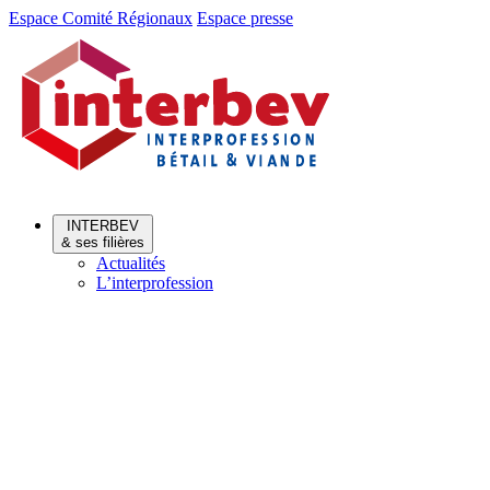
Aller
Aller
Espace Comité Régionaux
Espace presse
au
au
menu
contenu
INTERBEV
& ses filières
Actualités
L’interprofession