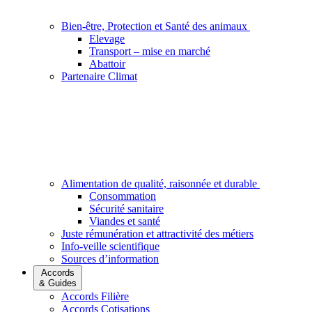
Bien-être, Protection et Santé des animaux
Elevage
Transport – mise en marché
Abattoir
Partenaire Climat
Alimentation de qualité, raisonnée et durable
Consommation
Sécurité sanitaire
Viandes et santé
Juste rémunération et attractivité des métiers
Info-veille scientifique
Sources d’information
Accords
& Guides
Accords Filière
Accords Cotisations