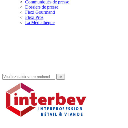
Communiqués de presse
Dossiers de presse
Flexi Gourmand
Flexi Pros
La Médiathèque
Rechercher
dans
le
site