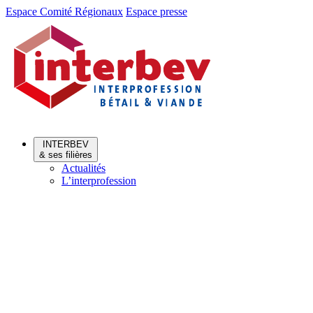
Aller
Aller
Espace Comité Régionaux
Espace presse
au
au
menu
contenu
INTERBEV
& ses filières
Actualités
L’interprofession