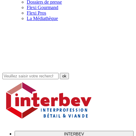
Dossiers de presse
Flexi Gourmand
Flexi Pros
La Médiathèque
Rechercher
dans
le
site
INTERBEV