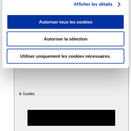
Afficher les détails
Consommation
Autoriser tous les cookies
Sécurité sanitaire
Viandes et santé
Juste rémunération et attractivité des métiers
Info-veille scientifique
Autoriser la sélection
Sources d’information
Accords
Utiliser uniquement les cookies nécessaires.
& Guides