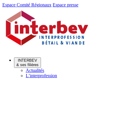
Aller
Aller
Espace Comité Régionaux
Espace presse
au
au
menu
contenu
INTERBEV
& ses filières
Actualités
L’interprofession