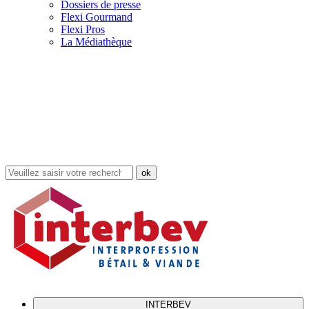
Dossiers de presse
Flexi Gourmand
Flexi Pros
La Médiathèque
Rechercher
dans
le
site
INTERBEV