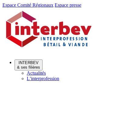
Aller
Aller
Espace Comité Régionaux
Espace presse
au
au
menu
contenu
INTERBEV
& ses filières
Actualités
L’interprofession