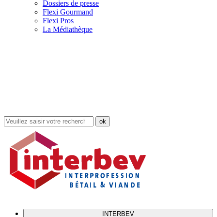
Dossiers de presse
Flexi Gourmand
Flexi Pros
La Médiathèque
Rechercher
dans
le
site
INTERBEV