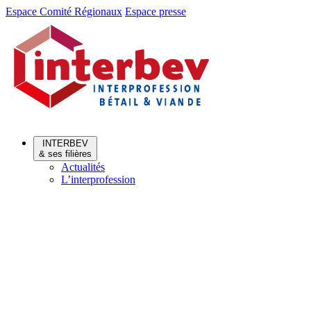
Aller
Aller
Espace Comité Régionaux
Espace presse
au
au
menu
contenu
INTERBEV
& ses filières
Actualités
L’interprofession