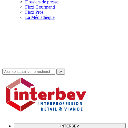
Dossiers de presse
Flexi Gourmand
Flexi Pros
La Médiathèque
Rechercher
dans
le
site
INTERBEV