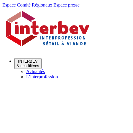
Aller
Aller
Espace Comité Régionaux
Espace presse
au
au
menu
contenu
INTERBEV
& ses filières
Actualités
L’interprofession