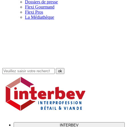
Dossiers de presse
Flexi Gourmand
Flexi Pros
La Médiathèque
Rechercher
dans
le
site
INTERBEV