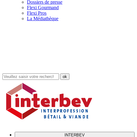
Dossiers de presse
Flexi Gourmand
Flexi Pros
La Médiathèque
Rechercher
dans
le
site
INTERBEV