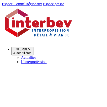
Aller
Aller
Espace Comité Régionaux
Espace presse
au
au
menu
contenu
INTERBEV
& ses filières
Actualités
L’interprofession