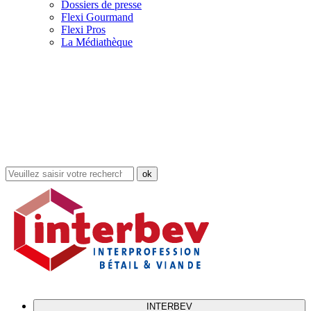
Dossiers de presse
Flexi Gourmand
Flexi Pros
La Médiathèque
Rechercher
dans
le
site
INTERBEV