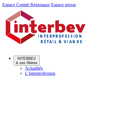
Aller
Aller
Espace Comité Régionaux
Espace presse
au
au
menu
contenu
INTERBEV
& ses filières
Actualités
L’interprofession