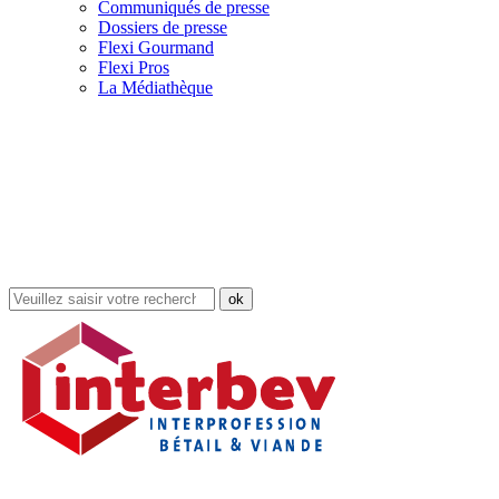
Communiqués de presse
Dossiers de presse
Flexi Gourmand
Flexi Pros
La Médiathèque
Rechercher
dans
le
site