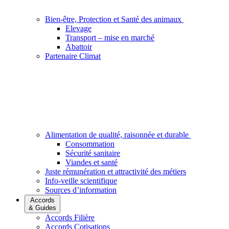
Bien-être, Protection et Santé des animaux
Elevage
Transport – mise en marché
Abattoir
Partenaire Climat
Alimentation de qualité, raisonnée et durable
Consommation
Sécurité sanitaire
Viandes et santé
Juste rémunération et attractivité des métiers
Info-veille scientifique
Sources d’information
Accords
& Guides
Accords Filière
Accords Cotisations