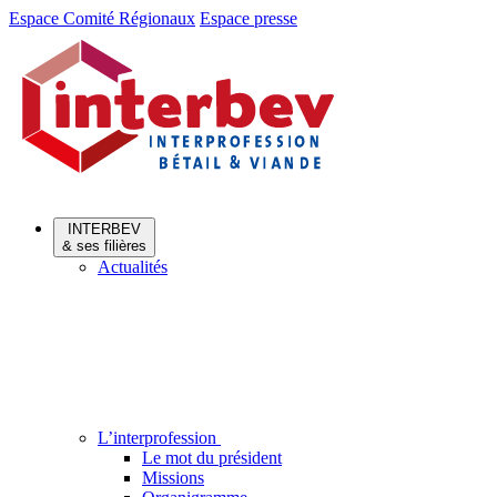
Aller
Aller
Espace Comité Régionaux
Espace presse
au
au
menu
contenu
INTERBEV
& ses filières
Actualités
L’interprofession
Le mot du président
Missions