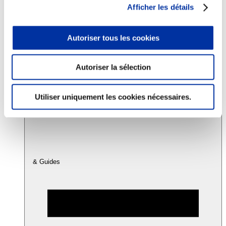
Afficher les détails
Consommation
Autoriser tous les cookies
Sécurité sanitaire
Viandes et santé
Juste rémunération et attractivité des métiers
Info-veille scientifique
Autoriser la sélection
Sources d’information
Accords
Utiliser uniquement les cookies nécessaires.
& Guides