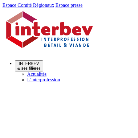
Aller
Aller
Espace Comité Régionaux
Espace presse
au
au
menu
contenu
INTERBEV
& ses filières
Actualités
L’interprofession