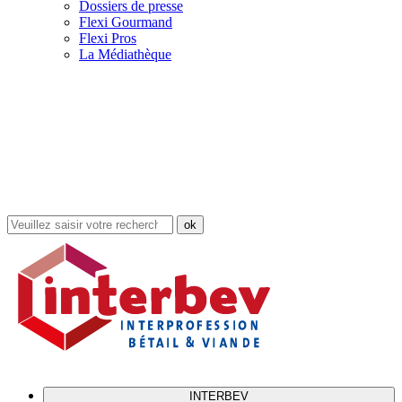
Dossiers de presse
Flexi Gourmand
Flexi Pros
La Médiathèque
Rechercher
dans
le
site
INTERBEV