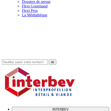
Dossiers de presse
Flexi Gourmand
Flexi Pros
La Médiathèque
Rechercher
dans
le
site
INTERBEV