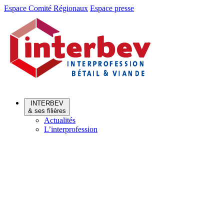
Aller
Aller
Espace Comité Régionaux
Espace presse
au
au
menu
contenu
INTERBEV
& ses filières
Actualités
L’interprofession