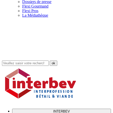
Dossiers de presse
Flexi Gourmand
Flexi Pros
La Médiathèque
Rechercher
dans
le
site
INTERBEV