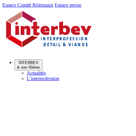
Aller
Aller
Espace Comité Régionaux
Espace presse
au
au
menu
contenu
INTERBEV
& ses filières
Actualités
L’interprofession