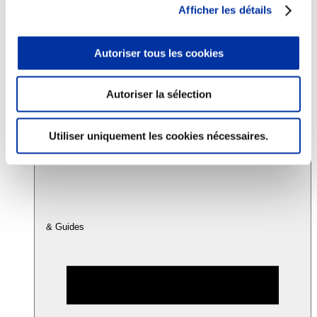
Afficher les détails
Consommation
Autoriser tous les cookies
Sécurité sanitaire
Viandes et santé
Juste rémunération et attractivité des métiers
Info-veille scientifique
Autoriser la sélection
Sources d’information
Accords
Utiliser uniquement les cookies nécessaires.
& Guides