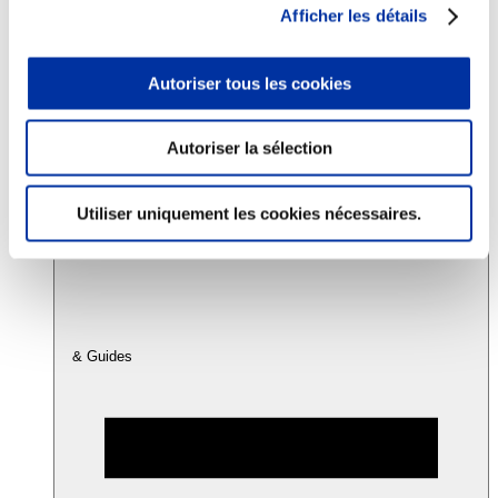
Afficher les détails
Consommation
Autoriser tous les cookies
Sécurité sanitaire
Viandes et santé
Juste rémunération et attractivité des métiers
Info-veille scientifique
Autoriser la sélection
Sources d’information
Accords
Utiliser uniquement les cookies nécessaires.
& Guides