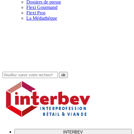
Dossiers de presse
Flexi Gourmand
Flexi Pros
La Médiathèque
Rechercher
dans
le
site
INTERBEV