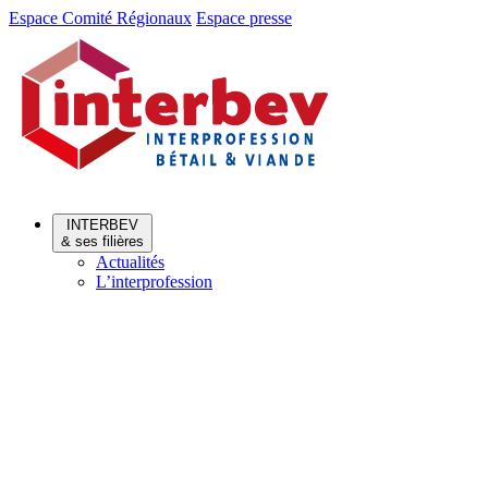
Aller
Aller
Espace Comité Régionaux
Espace presse
au
au
menu
contenu
INTERBEV
& ses filières
Actualités
L’interprofession