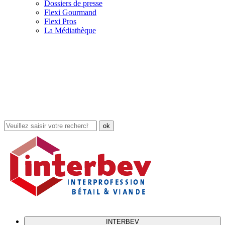
Dossiers de presse
Flexi Gourmand
Flexi Pros
La Médiathèque
Rechercher
dans
le
site
INTERBEV