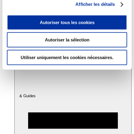
Afficher les détails
Consommation
Autoriser tous les cookies
Sécurité sanitaire
Viandes et santé
Juste rémunération et attractivité des métiers
Info-veille scientifique
Autoriser la sélection
Sources d’information
Accords
Utiliser uniquement les cookies nécessaires.
& Guides