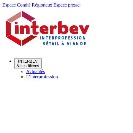
Aller
Aller
Espace Comité Régionaux
Espace presse
au
au
menu
contenu
INTERBEV
& ses filières
Actualités
L’interprofession